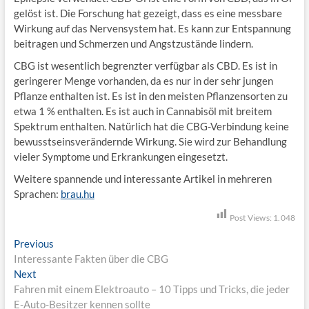
gelöst ist. Die Forschung hat gezeigt, dass es eine messbare
Wirkung auf das Nervensystem hat. Es kann zur Entspannung
beitragen und Schmerzen und Angstzustände lindern.
CBG ist wesentlich begrenzter verfügbar als CBD. Es ist in
geringerer Menge vorhanden, da es nur in der sehr jungen
Pflanze enthalten ist. Es ist in den meisten Pflanzensorten zu
etwa 1 % enthalten. Es ist auch in Cannabisöl mit breitem
Spektrum enthalten. Natürlich hat die CBG-Verbindung keine
bewusstseinsverändernde Wirkung. Sie wird zur Behandlung
vieler Symptome und Erkrankungen eingesetzt.
Weitere spannende und interessante Artikel in mehreren
Sprachen:
brau.hu
Post Views:
1.048
B
Previous
P
Interessante Fakten über die CBG
r
e
Next
N
e
i
Fahren mit einem Elektroauto – 10 Tipps und Tricks, die jeder
e
v
E-Auto-Besitzer kennen sollte
x
i