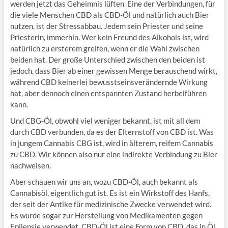
werden jetzt das Geheimnis lüften. Eine der Verbindungen, für
die viele Menschen CBD als CBD-Öl und natürlich auch Bier
nutzen, ist der Stressabbau. Jedem sein Priester und seine
Priesterin, immerhin. Wer kein Freund des Alkohols ist, wird
natürlich zu ersterem greifen, wenn er die Wahl zwischen
beiden hat. Der große Unterschied zwischen den beiden ist
jedoch, dass Bier ab einer gewissen Menge berauschend wirkt,
während CBD keinerlei bewusstseinsverändernde Wirkung
hat, aber dennoch einen entspannten Zustand herbeiführen
kann.
Und CBG-Öl, obwohl viel weniger bekannt, ist mit all dem
durch CBD verbunden, da es der Elternstoff von CBD ist. Was
in jungem Cannabis CBG ist, wird in älterem, reifem Cannabis
zu CBD. Wir können also nur eine indirekte Verbindung zu Bier
nachweisen.
Aber schauen wir uns an, wozu CBD-Öl, auch bekannt als
Cannabisöl, eigentlich gut ist. Es ist ein Wirkstoff des Hanfs,
der seit der Antike für medizinische Zwecke verwendet wird.
Es wurde sogar zur Herstellung von Medikamenten gegen
Epilepsie verwendet. CBD-Öl ist eine Form von CBD, das in Öl