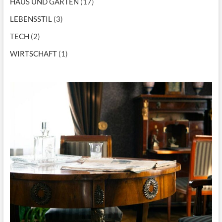
n
HAUS UND GARTEN
(17)
LEBENSSTIL
(3)
TECH
(2)
WIRTSCHAFT
(1)