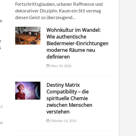
Fortschrittsglauben, urbaner Raffinesse und
dekorativer Disziplin. Kaum ein Stil vermag
diesen Geist so überzeugend…
on
Wohnkultur im Wandel:
Wie authentische
e
Biedermeier-Einrichtungen
s
moderne Räume neu
definieren
März 10, 2026
Destiny Matrix
Compatibility – die
spirituelle Chemie
zwischen Menschen
62
verstehen
Oktober 16, 2025
ps