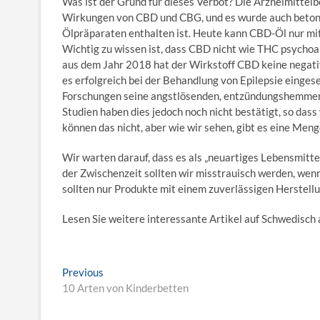
Was ist der Grund für dieses Verbot? Die Arzneimittelbe
Wirkungen von CBD und CBG, und es wurde auch betont
Ölpräparaten enthalten ist. Heute kann CBD-Öl nur mi
Wichtig zu wissen ist, dass CBD nicht wie THC psychoa
aus dem Jahr 2018 hat der Wirkstoff CBD keine negati
es erfolgreich bei der Behandlung von Epilepsie einges
Forschungen seine angstlösenden, entzündungshemmend
Studien haben dies jedoch noch nicht bestätigt, so das
können das nicht, aber wie wir sehen, gibt es eine Me
Wir warten darauf, dass es als „neuartiges Lebensmitt
der Zwischenzeit sollten wir misstrauisch werden, we
sollten nur Produkte mit einem zuverlässigen Herstel
Lesen Sie weitere interessante Artikel auf Schwedisch
B
Previous
P
10 Arten von Kinderbetten
r
e
e
v