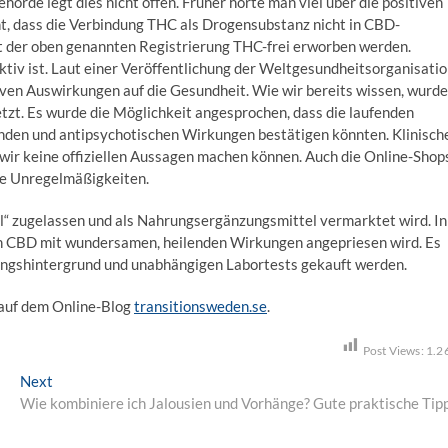
hörde legt dies nicht offen. Früher hörte man viel über die positiven
, dass die Verbindung THC als Drogensubstanz nicht in CBD-
t der oben genannten Registrierung THC-frei erworben werden.
ktiv ist. Laut einer Veröffentlichung der Weltgesundheitsorganisati
ven Auswirkungen auf die Gesundheit. Wie wir bereits wissen, wurde
etzt. Es wurde die Möglichkeit angesprochen, dass die laufenden
en und antipsychotischen Wirkungen bestätigen könnten. Klinisch
s wir keine offiziellen Aussagen machen können. Auch die Online-Shop
nge Unregelmäßigkeiten.
el“ zugelassen und als Nahrungsergänzungsmittel vermarktet wird. In
nn CBD mit wundersamen, heilenden Wirkungen angepriesen wird. Es
lungshintergrund und unabhängigen Labortests gekauft werden.
 auf dem Online-Blog
transitionsweden.se
.
Post Views:
1.2
Next
N
Wie kombiniere ich Jalousien und Vorhänge? Gute praktische Tip
e
x
t