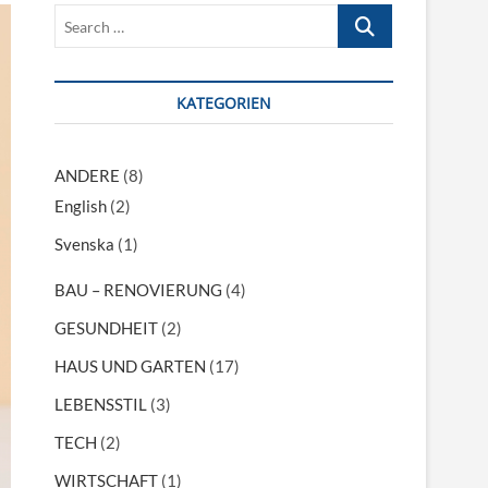
S
e
a
r
KATEGORIEN
c
h
…
ANDERE
(8)
English
(2)
Svenska
(1)
BAU – RENOVIERUNG
(4)
GESUNDHEIT
(2)
HAUS UND GARTEN
(17)
LEBENSSTIL
(3)
TECH
(2)
WIRTSCHAFT
(1)