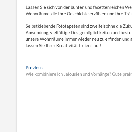
Lassen Sie sich von der bunten und facettenreichen Wel
Wohnräume, die Ihre Geschichte erzählen und Ihre Trä
Selbstklebende Fototapeten sind zweifelsohne die Zukun
Anwendung, vielfältige Designmöglichkeiten und beste
unsere Wohnräume immer wieder neu zu erfinden und auf
lassen Sie Ihrer Kreativität freien Lauf!
B
Previous
P
Wie kombiniere ich Jalousien und Vorhänge? Gute prak
r
e
e
i
v
i
t
o
r
u
s
a
p
g
o