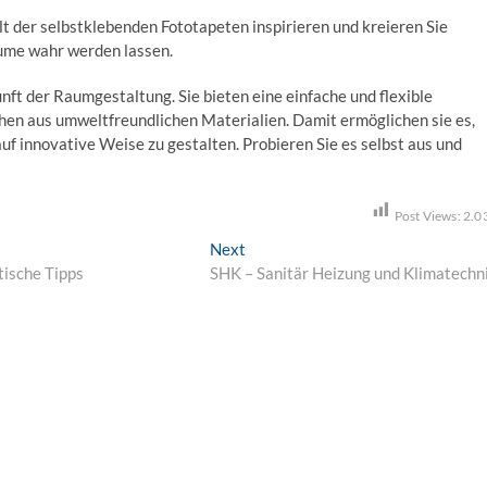
t der selbstklebenden Fototapeten inspirieren und kreieren Sie
ume wahr werden lassen.
ft der Raumgestaltung. Sie bieten eine einfache und flexible
hen aus umweltfreundlichen Materialien. Damit ermöglichen sie es,
 innovative Weise zu gestalten. Probieren Sie es selbst aus und
Post Views:
2.0
Next
N
tische Tipps
SHK – Sanitär Heizung und Klimatechn
e
x
t
p
o
s
t
: