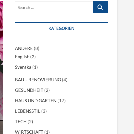
S
e
a
r
KATEGORIEN
c
h
…
ANDERE
(8)
English
(2)
Svenska
(1)
BAU – RENOVIERUNG
(4)
GESUNDHEIT
(2)
HAUS UND GARTEN
(17)
LEBENSSTIL
(3)
TECH
(2)
WIRTSCHAFT
(1)