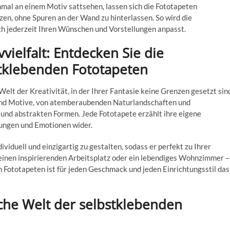
nmal an einem Motiv sattsehen, lassen sich die Fototapeten
en, ohne Spuren an der Wand zu hinterlassen. So wird die
h jederzeit Ihren Wünschen und Vorstellungen anpasst.
ielfalt: Entdecken Sie die
stklebenden Fototapeten
Welt der Kreativität, in der Ihrer Fantasie keine Grenzen gesetzt sin
und Motive, von atemberaubenden Naturlandschaften und
 und abstrakten Formen. Jede Fototapete erzählt ihre eigene
mungen und Emotionen wider.
viduell und einzigartig zu gestalten, sodass er perfekt zu Ihrer
 einen inspirierenden Arbeitsplatz oder ein lebendiges Wohnzimmer –
 Fototapeten ist für jeden Geschmack und jeden Einrichtungsstil das
iche Welt der selbstklebenden