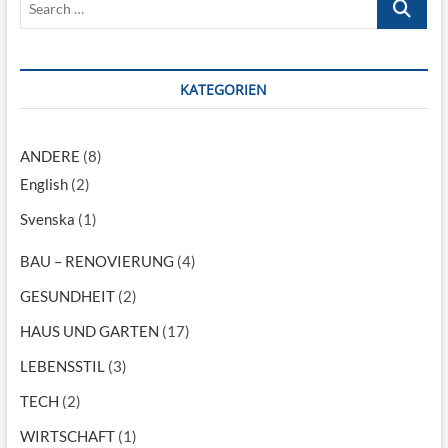
s
:
s
e
t
n
a
:
r
a
c
KATEGORIEN
v
h
…
i
ANDERE
(8)
g
English
(2)
a
Svenska
(1)
t
i
BAU – RENOVIERUNG
(4)
o
GESUNDHEIT
(2)
n
HAUS UND GARTEN
(17)
LEBENSSTIL
(3)
TECH
(2)
WIRTSCHAFT
(1)