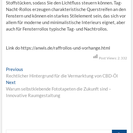
Stoffstücken, sodass Sie den Lichtfluss steuern können. Tag-
Nacht-Rollos erzeugen charakteristische Querstreifen an den
Fenstern und können ein starkes Stilelement sein, das sich vor
allem für moderne und minimalistische Interieurs eignet, aber
auch für Fensterrollos typische Tag- und Nachtrollos.
Link do https://anwis.de/raffrollos-und-vorhange.html
Post Views:
2.332
B
Previous
P
Rechtlicher Hintergrund für die Vermarktung von CBD-Öl
r
e
Next
N
e
i
Warum selbstklebende Fototapeten die Zukunft sind –
e
v
Innovative Raumgestaltung
x
i
t
t
o
r
p
u
o
s
a
s
p
g
t
o
S