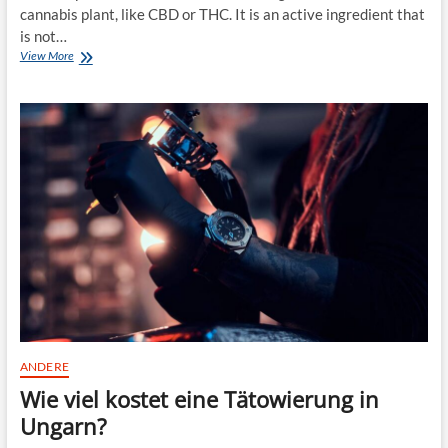
m
cannabis plant, like CBD or THC. It is an active ingredient that
s
is not…
a
View More
I
l
n
t
t
e
r
e
s
t
i
n
g
f
a
c
t
s
a
b
ANDERE
o
Wie viel kostet eine Tätowierung in
u
t
Ungarn?
t