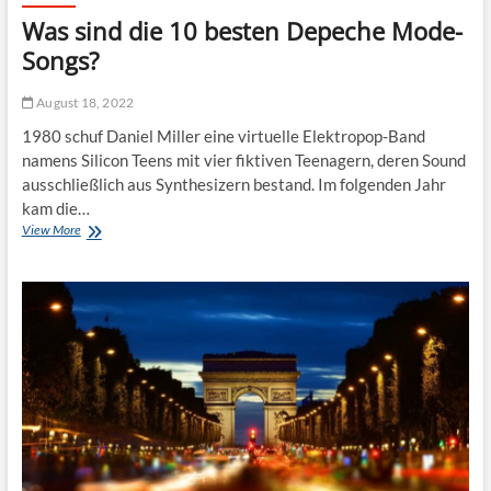
ä
Was sind die 10 besten Depeche Mode-
t
o
Songs?
w
i
August 18, 2022
e
r
1980 schuf Daniel Miller eine virtuelle Elektropop-Band
u
namens Silicon Teens mit vier fiktiven Teenagern, deren Sound
n
ausschließlich aus Synthesizern bestand. Im folgenden Jahr
g
i
kam die…
n
View More
W
U
a
n
s
g
s
a
i
r
n
n
d
?
d
i
e
1
0
b
e