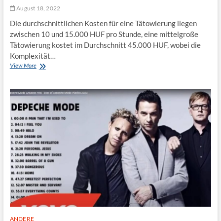
h
August 18, 2022
e
C
Die durchschnittlichen Kosten für eine Tätowierung liegen
B
zwischen 10 und 15.000 HUF pro Stunde, eine mittelgroße
G
Tätowierung kostet im Durchschnitt 45.000 HUF, wobei die
Komplexität…
View More
W
i
e
v
i
e
l
k
o
s
t
e
t
e
i
n
e
T
ANDERE