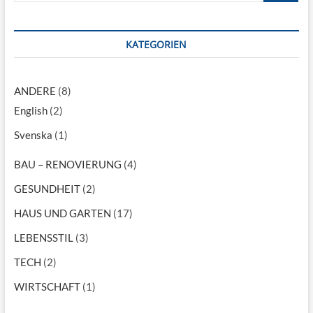
e
a
r
r
l
c
KATEGORIEN
i
t
h
t
…
s
ANDERE
(8)
e
i
English
(2)
n
e
Svenska
(1)
s
e
BAU – RENOVIERUNG
(4)
l
t
GESUNDHEIT
(2)
s
a
HAUS UND GARTEN
(17)
m
s
LEBENSSTIL
(3)
t
e
TECH
(2)
N
i
WIRTSCHAFT
(1)
e
d