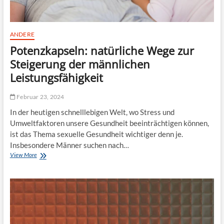
ANDERE
Potenzkapseln: natürliche Wege zur
Steigerung der männlichen
Leistungsfähigkeit
Februar 23, 2024
In der heutigen schnelllebigen Welt, wo Stress und
Umweltfaktoren unsere Gesundheit beeinträchtigen können,
ist das Thema sexuelle Gesundheit wichtiger denn je.
Insbesondere Männer suchen nach…
View More
P
o
t
e
n
z
k
a