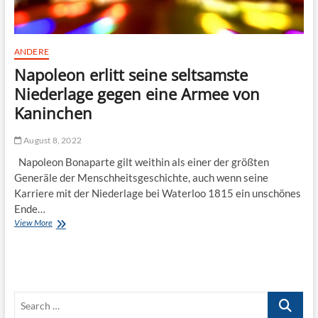
s
t
e
n
ANDERE
D
Napoleon erlitt seine seltsamste
e
p
Niederlage gegen eine Armee von
e
Kaninchen
c
h
e
August 8, 2022
M
Napoleon Bonaparte gilt weithin als einer der größten
o
d
Generäle der Menschheitsgeschichte, auch wenn seine
e
Karriere mit der Niederlage bei Waterloo 1815 ein unschönes
-
Ende…
S
View More
N
o
a
n
p
g
o
s
l
?
e
S
o
n
e