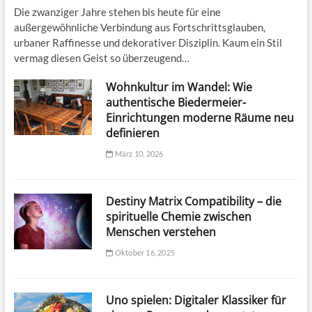
n
Die zwanziger Jahre stehen bis heute für eine
i
außergewöhnliche Verbindung aus Fortschrittsglauben,
n
urbaner Raffinesse und dekorativer Disziplin. Kaum ein Stil
c
vermag diesen Geist so überzeugend…
h
e
n
Wohnkultur im Wandel: Wie
authentische Biedermeier-
Einrichtungen moderne Räume neu
definieren
März 10, 2026
Destiny Matrix Compatibility – die
spirituelle Chemie zwischen
Menschen verstehen
Oktober 16, 2025
Uno spielen: Digitaler Klassiker für