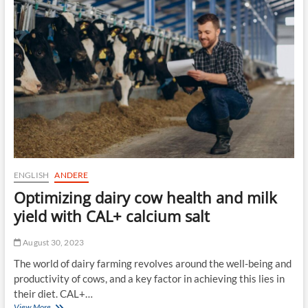
e
t
i
i
g
k
e
p
r
l
u
a
n
t
g
t
d
e
e
n
r
b
m
e
ä
f
n
e
ENGLISH
ANDERE
n
s
l
Optimizing dairy cow health and milk
t
i
i
yield with CAL+ calcium salt
c
g
h
e
e
August 30, 2023
n
n
:
The world of dairy farming revolves around the well-being and
L
e
e
productivity of cows, and a key factor in achieving this lies in
i
i
their diet. CAL+…
n
s
View More
O
e