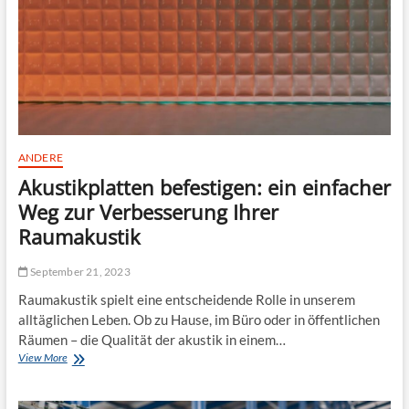
p
s
e
l
n
:
n
a
t
ü
ANDERE
r
Akustikplatten befestigen: ein einfacher
l
i
Weg zur Verbesserung Ihrer
c
Raumakustik
h
e
W
September 21, 2023
e
Raumakustik spielt eine entscheidende Rolle in unserem
g
e
alltäglichen Leben. Ob zu Hause, im Büro oder in öffentlichen
z
Räumen – die Qualität der akustik in einem…
u
View More
A
r
k
S
u
t
s