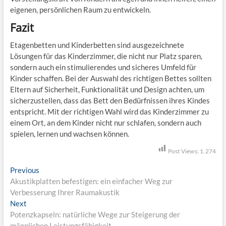
eigenen, persönlichen Raum zu entwickeln.
Fazit
Etagenbetten und Kinderbetten sind ausgezeichnete
Lösungen für das Kinderzimmer, die nicht nur Platz sparen,
sondern auch ein stimulierendes und sicheres Umfeld für
Kinder schaffen. Bei der Auswahl des richtigen Bettes sollten
Eltern auf Sicherheit, Funktionalität und Design achten, um
sicherzustellen, dass das Bett den Bedürfnissen ihres Kindes
entspricht. Mit der richtigen Wahl wird das Kinderzimmer zu
einem Ort, an dem Kinder nicht nur schlafen, sondern auch
spielen, lernen und wachsen können.
Post Views:
1.274
B
Previous
P
Akustikplatten befestigen: ein einfacher Weg zur
r
e
Verbesserung Ihrer Raumakustik
e
i
Next
N
v
Potenzkapseln: natürliche Wege zur Steigerung der
e
i
t
männlichen Leistungsfähigkeit
x
o