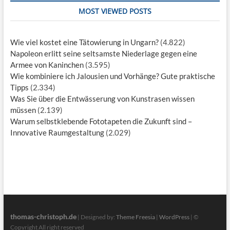
MOST VIEWED POSTS
Wie viel kostet eine Tätowierung in Ungarn?
(4.822)
Napoleon erlitt seine seltsamste Niederlage gegen eine
Armee von Kaninchen
(3.595)
Wie kombiniere ich Jalousien und Vorhänge? Gute praktische
Tipps
(2.334)
Was Sie über die Entwässerung von Kunstrasen wissen
müssen
(2.139)
Warum selbstklebende Fototapeten die Zukunft sind –
Innovative Raumgestaltung
(2.029)
thomas-christoph.de
| Designed by:
Theme Freesia
|
WordPress
| ©
Copyright All right reserved